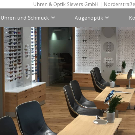
Uhren & Optik Sievers GmbH | Norderstraße
Uhren und Schmuck
Augenoptik
Ko