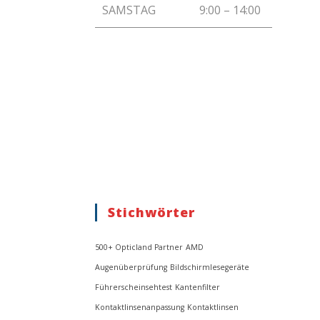
SAMSTAG
9:00 – 14:00
Stichwörter
500+ Opticland Partner
AMD
Augenüberprüfung
Bildschirmlesegeräte
Führerscheinsehtest
Kantenfilter
Kontaktlinsenanpassung
Kontaktlinsen