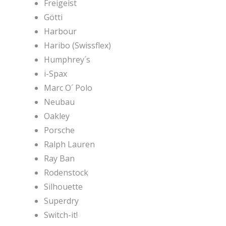
Freigeist
Götti
Harbour
Haribo (Swissflex)
Humphrey´s
i-Spax
Marc O´ Polo
Neubau
Oakley
Porsche
Ralph Lauren
Ray Ban
Rodenstock
Silhouette
Superdry
Switch-it!