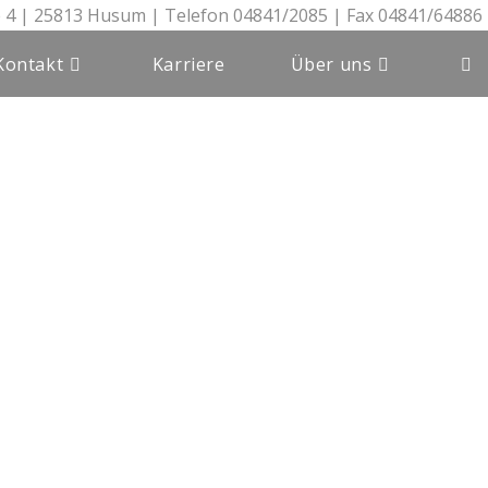
 4 | 25813 Husum | Telefon 04841/2085 | Fax 04841/64886
Kontakt
Karriere
Über uns
Web
Suc
ums