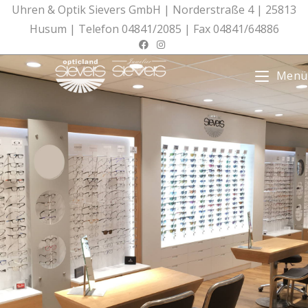
Zum
Uhren & Optik Sievers GmbH | Norderstraße 4 | 25813
Inhalt
Husum | Telefon 04841/2085 | Fax 04841/64886
springen
Menü