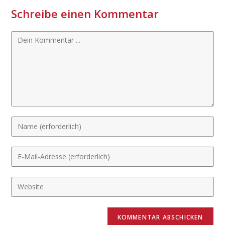
Schreibe einen Kommentar
Kommentieren
Gib
deinen
Namen
Gib
oder
deine
Benutzernamen
E-
Gib
zum
Mail-
deine
Kommentieren
Adresse
Website-
ein
zum
URL