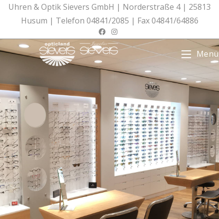
Zum
Uhren & Optik Sievers GmbH | Norderstraße 4 | 25813
Inhalt
Husum | Telefon 04841/2085 | Fax 04841/64886
springen
Menü