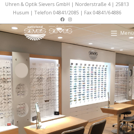
Zum
Uhren & Optik Sievers GmbH | Norderstraße 4 | 25813
Inhalt
Husum | Telefon 04841/2085 | Fax 04841/64886
springen
Menü