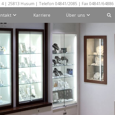
 4 | 25813 Husum | Telefon 04841/2085 | Fax 04841/64886
ntakt
Karriere
Über uns
Webs
Suc
umsc