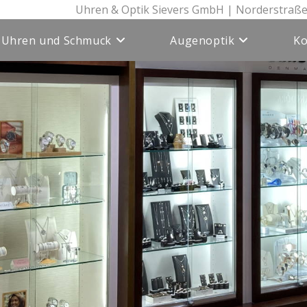
Uhren & Optik Sievers GmbH | Norderstraße
Uhren und Schmuck
Augenoptik
Ko